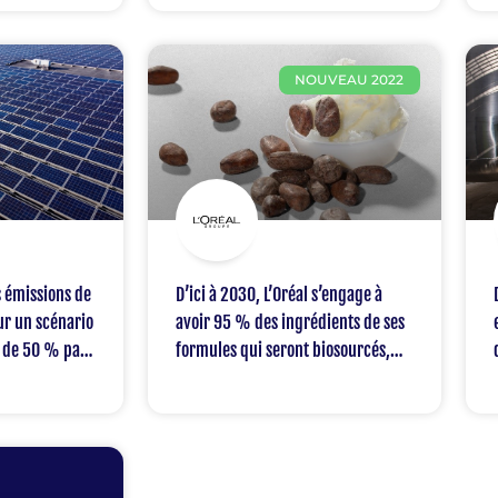
L’Oréal sont compatibles avec une
planète aux ressources limitées
NOUVEAU 2022
s émissions de
D’ici à 2030, L’Oréal s’engage à
sur un scénario
avoir 95 % des ingrédients de ses
e de 50 % par
formules qui seront biosourcés,
représente –
issus de minéraux abondants ou de
ue) toutes les
procédés circulaires
fet de serre