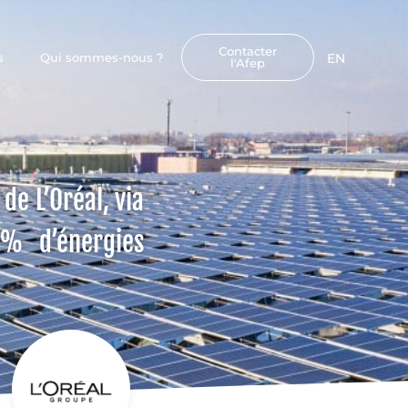
Contacter
s
Qui sommes-nous ?
EN
l'Afep
de L’Oréal, via
0 % d’énergies