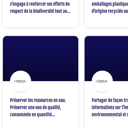
s’engage à renforcer ses efforts de
emballages plastique
respect de la biodiversité tout au
d’origine recyclée o
long de sa chaîne de valeur, tout
(le Groupe atteindra 
en minimisant l’occupation des
2025)
sols nécessaire à toutes ses
activités. Le Groupe s’engage à
mesurer de manière
scientifiquement robuste et en
limiter l’empreinte biodiversité de
ses activités industrielles et de
celles de ses fournisseurs
(sourcing, packaging et
ingrédients)
Préserver les ressources en eau.
Partager de façon tr
Préserver une eau de qualité,
informations sur l’i
consommée en quantité
environnemental et s
responsable, sur toute la chaîne de
produits avec les c