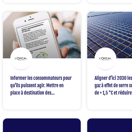
valeur, ainsi que dans tous les
bassins hydrographiques et les
communautés où L’Oréal est
présent.
Informer les consommateurs pour
Aligner d’ici 2030 le
qu’ils puissent agir. Mettre en
gaz à effet de serre 
place à destination des
de + 1,5 °C et réduir
consommateurs, un système
produit fini (ce qui 
innovant d’affichage de l’impact
25 % en valeur absol
social et environnemental des
émissions de gaz à ef
produits.