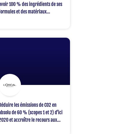
avoir 100 % des ingrédients de ses
formules et des matériaux
d’emballage biosourcés qui seront
traçables et issus de sources
durables, aucun ne contribuera à
la déforestation
Réduire les émissions de CO2 en
absolu de 60 % (scopes 1 et 2) d’ici
2020 et accroître le recours aux
énergies renouvelables