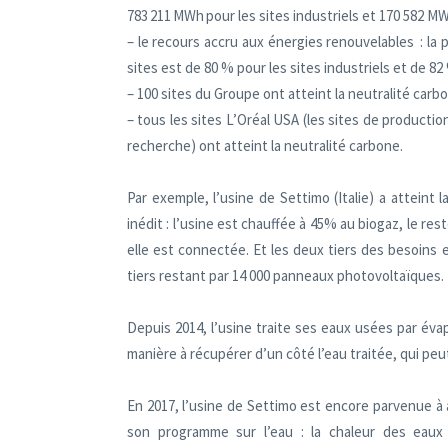
783 211 MWh pour les sites industriels et 170 582 MW
– le recours accru aux énergies renouvelables : la 
sites est de 80 % pour les sites industriels et de 82
– 100 sites du Groupe ont atteint la neutralité carbo
– tous les sites L’Oréal USA (les sites de production
recherche) ont atteint la neutralité carbone.
Par exemple, l’usine de Settimo (Italie) a atteint
inédit : l’usine est chauffée à 45% au biogaz, le res
elle est connectée. Et les deux tiers des besoins e
tiers restant par 14 000 panneaux photovoltaïques.
Depuis 2014, l’usine traite ses eaux usées par évap
manière à récupérer d’un côté l’eau traitée, qui peut
En 2017, l’usine de Settimo est encore parvenue à 
son programme sur l’eau : la chaleur des eaux 