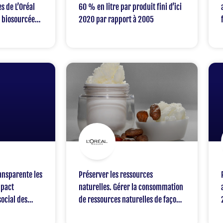
s de L’Oréal
60 % en litre par produit fini d’ici
u biosourcée
2020 par rapport à 2005
50 % d’ici à
ansparente les
Préserver les ressources
mpact
naturelles. Gérer la consommation
ocial des
de ressources naturelles de façon
onsommateurs
à assurer que les activités de