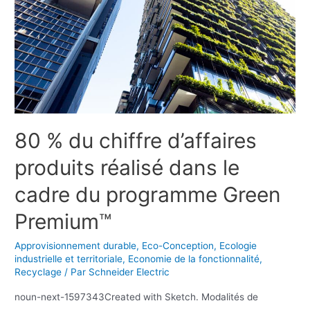
80 % du chiffre d’affaires
produits réalisé dans le
cadre du programme Green
Premium™
Approvisionnement durable
,
Eco-Conception
,
Ecologie
industrielle et territoriale
,
Economie de la fonctionnalité
,
Recyclage
/ Par
Schneider Electric
noun-next-1597343Created with Sketch. Modalités de