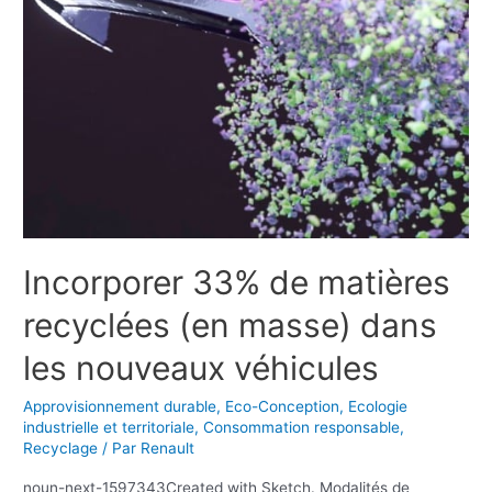
Incorporer 33% de matières
recyclées (en masse) dans
les nouveaux véhicules
Approvisionnement durable
,
Eco-Conception
,
Ecologie
industrielle et territoriale
,
Consommation responsable
,
Recyclage
/ Par
Renault
noun-next-1597343Created with Sketch. Modalités de