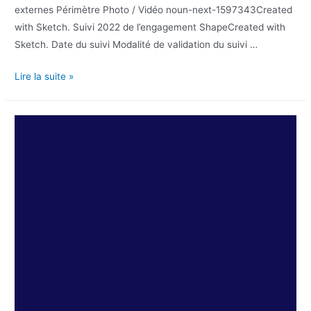
externes Périmètre Photo / Vidéo noun-next-1597343Created
with Sketch. Suivi 2022 de l’engagement ShapeCreated with
Sketch. Date du suivi Modalité de validation du suivi …
Lire la suite »