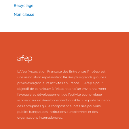
Recyclage
Non classé
L’Afep (Association Française des Entreprises Privées) est
une association représentant 114 des plus grands groupes
privés exerçant leurs activités en France. L’Afep a pour
objectif de contribuer à l’élaboration d’un environnement
favorable au développement de l’activité économique
reposant sur un développement durable. Elle porte la vision
des entreprises qui la composent auprès des pouvoirs
publics français, des institutions européennes et des
organisations internationales.