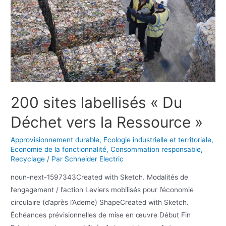
200 sites labellisés « Du
Déchet vers la Ressource »
Approvisionnement durable
,
Ecologie industrielle et territoriale
,
Economie de la fonctionnalité
,
Consommation responsable
,
Recyclage
/ Par
Schneider Electric
noun-next-1597343Created with Sketch. Modalités de
l’engagement / l’action Leviers mobilisés pour l’économie
circulaire (d’après l’Ademe) ShapeCreated with Sketch.
Échéances prévisionnelles de mise en œuvre Début Fin